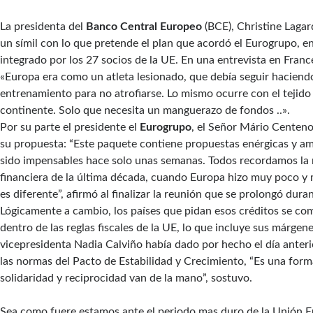
La presidenta del
Banco Central Europeo
(BCE), Christine Lagar
un símil con lo que pretende el plan que acordó el Eurogrupo, e
integrado por los 27 socios de la UE. En una entrevista en France
«Europa era como un atleta lesionado, que debía seguir hacien
entrenamiento para no atrofiarse. Lo mismo ocurre con el tejido
continente. Solo que necesita un manguerazo de fondos ..».
Por su parte el presidente el
Eurogrupo
, el Señor Mário Centen
su propuesta: “Este paquete contiene propuestas enérgicas y a
sido impensables hace solo unas semanas. Todos recordamos la re
financiera de la última década, cuando Europa hizo muy poco y 
es diferente”, afirmó al finalizar la reunión que se prolongó dura
Lógicamente a cambio, los países que pidan esos créditos se c
dentro de las reglas fiscales de la UE, lo que incluye sus márgenes
vicepresidenta Nadia Calviño había dado por hecho el día anteri
las normas del Pacto de Estabilidad y Crecimiento, “Es una for
solidaridad y reciprocidad van de la mano”, sostuvo.
Sea como fuere estamos ante el periodo mas duro de la Unión Eu