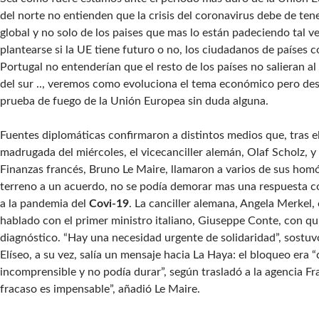
del norte no entienden que la crisis del coronavirus debe de ten
global y no solo de los paises que mas lo están padeciendo tal 
plantearse si la UE tiene futuro o no, los ciudadanos de países c
Portugal no entenderían que el resto de los países no salieran al
del sur .., veremos como evoluciona el tema económico pero des
prueba de fuego de la Unión Europea sin duda alguna.
Fuentes diplomáticas confirmaron a distintos medios que, tras el
madrugada del miércoles, el vicecanciller alemán, Olaf Scholz, y 
Finanzas francés, Bruno Le Maire, llamaron a varios de sus homó
terreno a un acuerdo, no se podía demorar mas una respuesta c
a la pandemia del
Covi-19
. La canciller alemana, Angela Merkel,
hablado con el primer ministro italiano, Giuseppe Conte, con q
diagnóstico. “Hay una necesidad urgente de solidaridad”, sostuv
Elíseo, a su vez, salía un mensaje hacia La Haya: el bloqueo era
incomprensible y no podía durar”, según trasladó a la agencia F
fracaso es impensable”, añadió Le Maire.