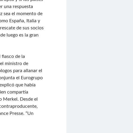
er una respuesta
vez sea el momento de
omo España, Italia y
 rescate de sus socios
de luego es la gran
 fiasco de la
el ministro de
logos para allanar el
onjunta el Eurogrupo
 explicó que había
uien compartía
o Merkel. Desde el
 “contraproducente,
rance Presse. “Un