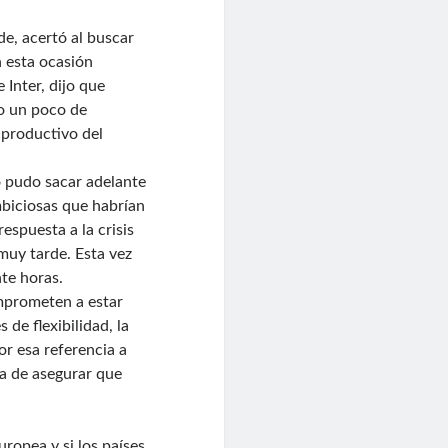
de, acertó al buscar
n esta ocasión
 Inter, dijo que
do un poco de
 productivo del
o pudo sacar adelante
mbiciosas que habrían
spuesta a la crisis
muy tarde. Esta vez
nte horas.
omprometen a estar
 de flexibilidad, la
or esa referencia a
ma de asegurar que
ropea y si los países