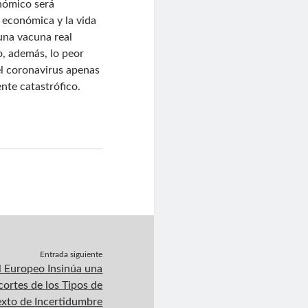
nómico será
 económica y la vida
una vacuna real
o, además, lo peor
el coronavirus apenas
nte catastrófico.
Entrada siguiente
l Europeo Insinúa una
cortes de los Tipos de
exto de Incertidumbre