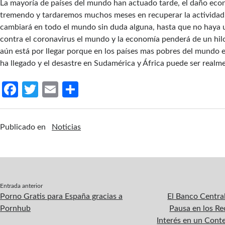
La mayoría de países del mundo han actuado tarde, el daño eco
tremendo y tardaremos muchos meses en recuperar la actividad
cambiará en todo el mundo sin duda alguna, hasta que no haya 
contra el coronavirus el mundo y la economía penderá de un hil
aún está por llegar porque en los países mas pobres del mundo 
ha llegado y el desastre en Sudamérica y África puede ser realme
Fa
T
E
C
ce
w
m
o
b
itt
ail
m
Publicado en
Noticias
o
er
p
o
ar
k
tir
Entrada anterior
Porno Gratis para España gracias a
El Banco Centra
Pornhub
Pausa en los Re
Interés en un Cont