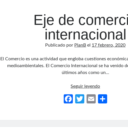
o
ar
Eje de comerc
k
tir
internacional
Publicado por
PlanB
el
17 febrero, 2020
El Comercio es una actividad que engloba cuestiones económicas,
medioambientales. El Comercio Internacional se ha venido d
últimos años como un…
Eje
Seguir leyendo
de
Fa
T
E
C
comercio
ce
w
m
o
internacional
b
itt
ail
m
o
er
p