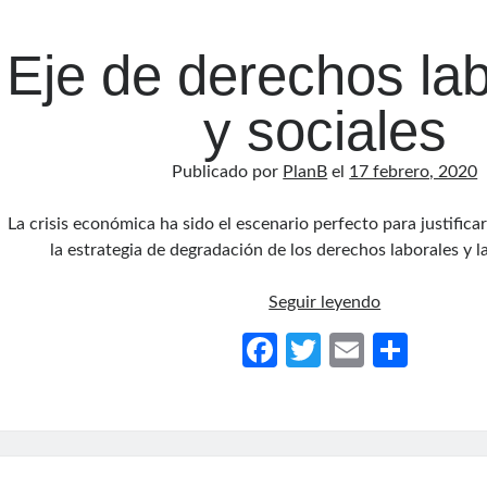
o
ar
Eje de derechos la
k
tir
y sociales
Publicado por
PlanB
el
17 febrero, 2020
La crisis económica ha sido el escenario perfecto para justificar
la estrategia de degradación de los derechos laborales y 
Eje
Seguir leyendo
de
Fa
T
E
C
derechos
ce
w
m
o
laborales
y
b
itt
ail
m
sociales
o
er
p