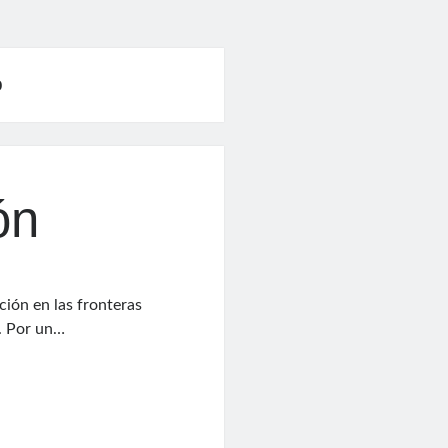
o
ón
ción en las fronteras
o. Por un…