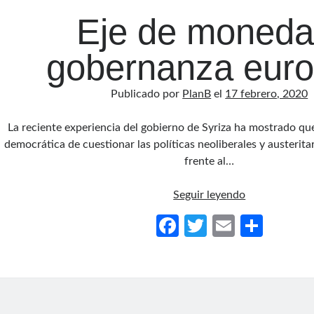
o
ar
Eje de moneda
k
tir
gobernanza eur
Publicado por
PlanB
el
17 febrero, 2020
La reciente experiencia del gobierno de Syriza ha mostrado qu
democrática de cuestionar las políticas neoliberales y austerita
frente al…
Eje
Seguir leyendo
de
Fa
T
E
C
moneda
ce
w
m
o
y
gobernanza
b
itt
ail
m
europea
o
er
p