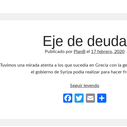
ce
w
m
o
b
itt
ail
m
o
er
p
o
ar
Eje de deuda
k
tir
Publicado por
PlanB
el
17 febrero, 2020
Tuvimos una mirada atenta a los que sucedía en Grecia con la ge
el gobierno de Syriza podía realizar para hacer f
Eje
Seguir leyendo
de
Fa
T
E
C
deuda
ce
w
m
o
b
itt
ail
m
o
er
p