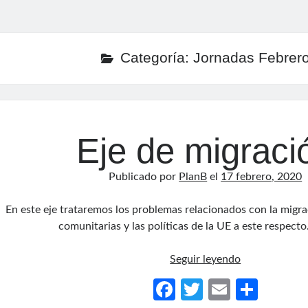
Categoría:
Jornadas Febrer
Eje de migraci
Publicado por
PlanB
el
17 febrero, 2020
En este eje trataremos los problemas relacionados con la migra
comunitarias y las políticas de la UE a este respect
Eje
Seguir leyendo
de
Fa
T
E
C
migración