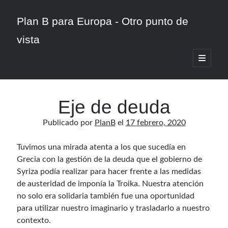
Plan B para Europa - Otro punto de
vista
abrir
menú
Barra
principa
Buscar
lateral
Eje de deuda
Publicado por
PlanB
el
17 febrero, 2020
Tuvimos una mirada atenta a los que sucedía en
Categorías
Grecia con la gestión de la deuda que el gobierno de
Jornadas Febrero
Syriza podía realizar para hacer frente a las medidas
Noticias
de austeridad de imponía la Troika. Nuestra atención
Varios
no solo era solidaria también fue una oportunidad
para utilizar nuestro imaginario y trasladarlo a nuestro
contexto.