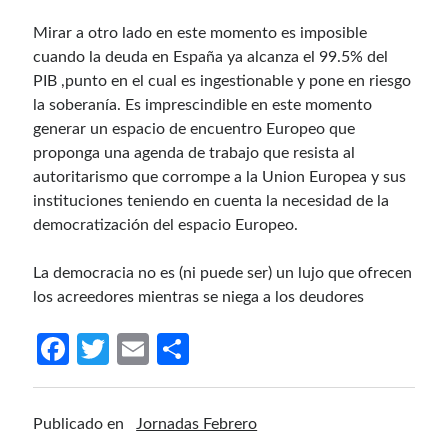
Mirar a otro lado en este momento es imposible
cuando la deuda en España ya alcanza el 99.5% del
PIB ,punto en el cual es ingestionable y pone en riesgo
la soberanía. Es imprescindible en este momento
generar un espacio de encuentro Europeo que
proponga una agenda de trabajo que resista al
autoritarismo que corrompe a la Union Europea y sus
instituciones teniendo en cuenta la necesidad de la
democratización del espacio Europeo.
La democracia no es (ni puede ser) un lujo que ofrecen
los acreedores mientras se niega a los deudores
Fa
T
E
C
ce
w
m
o
b
itt
ail
m
Publicado en
Jornadas Febrero
o
er
p