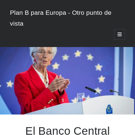
Plan B para Europa - Otro punto de
vista
abrir
menú
Barra
principa
Buscar
lateral
Categorías
Jornadas Febrero
Noticias
Varios
El Banco Central