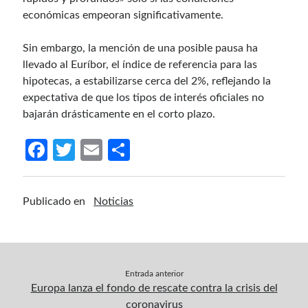
económicas empeoran significativamente.
Sin embargo, la mención de una posible pausa ha
llevado al Euríbor, el índice de referencia para las
hipotecas, a estabilizarse cerca del 2%, reflejando la
expectativa de que los tipos de interés oficiales no
bajarán drásticamente en el corto plazo.
Fa
T
E
C
ce
w
m
o
b
itt
ail
m
Publicado en
Noticias
o
er
p
o
ar
k
tir
Entrada anterior
Europa lanza el fondo de rescate contra la crisis del
coronavirus