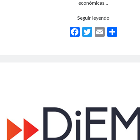
económicas…
La
Seguir leyendo
izquierda
Fa
T
E
C
española
ce
w
m
o
se
interesa
b
itt
ail
m
por
o
er
p
el
o
ar
movimiento
europeo
k
tir
contra
la
austeridad
liderado
por
Varoufakis