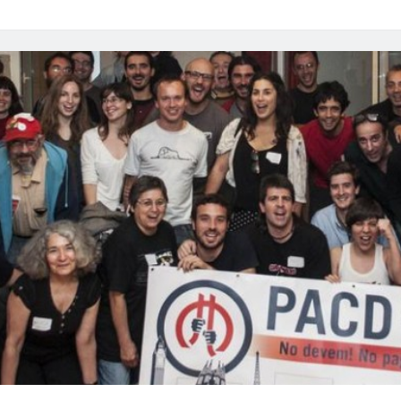
cuentas
b
itt
ail
m
de
o
er
p
la
o
ar
deuda
(II)
k
tir