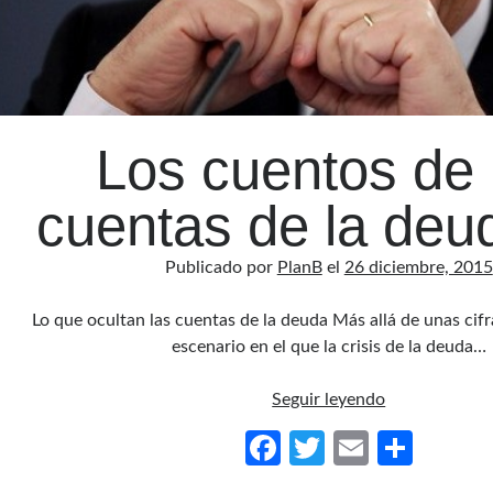
Los cuentos de 
cuentas de la deud
Publicado por
PlanB
el
26 diciembre, 2015
Lo que ocultan las cuentas de la deuda Más allá de unas cif
escenario en el que la crisis de la deuda…
Los
Seguir leyendo
cuentos
Fa
T
E
C
de
ce
w
m
o
las