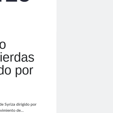
o
ierdas
do por
de Syriza dirigido por
ovimiento de…